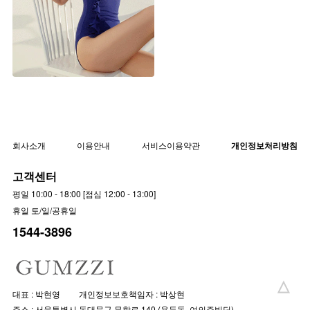
러블리 프릴 원피스수영복
▨리미티드 고별전 70%▨
bk1048 [44~55반] 3color
70%
17,900원
59,900원
회사소개
이용안내
서비스이용약관
개인정보처리방침
고객센터
평일 10:00 - 18:00 [점심 12:00 - 13:00]
휴일 토/일/공휴일
1544-3896
대표 : 박현영
개인정보보호책임자 : 박상현
주소 : 서울특별시 동대문구 무학로 140 (용두동, 여의주빌딩)