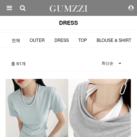
DRESS
전체
OUTER
DRESS
TOP
BLOUSE & SHIRT
총
61
개