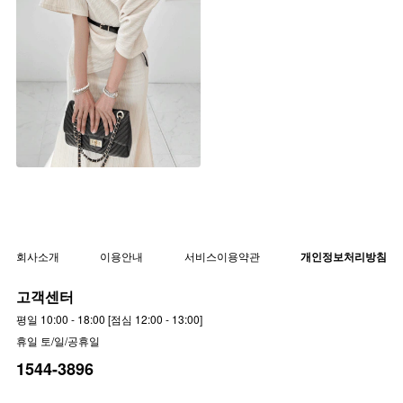
웨이브 오프숄더 스커트 세트 (벨
트SET)
st8026s [44~66] 2color
회사소개
이용안내
서비스이용약관
개인정보처리방침
고객센터
평일 10:00 - 18:00 [점심 12:00 - 13:00]
휴일 토/일/공휴일
1544-3896