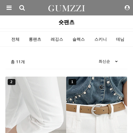
숏팬츠
전체
롱팬츠
레깅스
슬렉스
스키니
데님
총
11
개
2
1