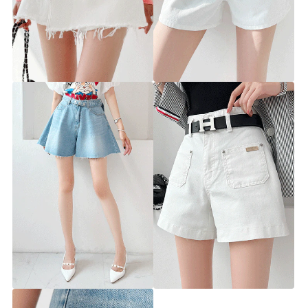
올라잇 랩 치마바지
엔프 베이직 반바지
▨리미티드 고별전 30%▨
▨리미티드 고별전 30%▨
pt4450 [26~29] 1color
pt4370 [26~29] 3color
30%
27,900원
30%
34,900원
39,900원
49,900원
케이든 데님 플레어 숏팬츠 (벨트
로미 화이트 포켓 숏팬츠
끈SET)
▨리미티드 고별전 30%▨
▨리미티드 고별전 30%▨
pt4493 [26~29] 1color
pt4452 [26~30] 1color