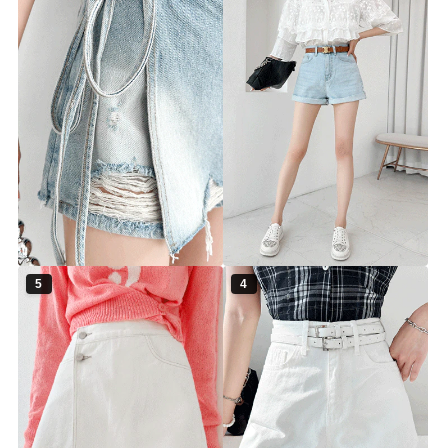
르시에 데님 랩 치마바지
글램 데님 반바지
▨리미티드 고별전 30%▨
▨리미티드 고별전 30%▨
pt4472 [26~30] 2color
pt4461 [26~29] 1color
30%
41,900원
30%
27,900원
59,900원
39,900원
5
4