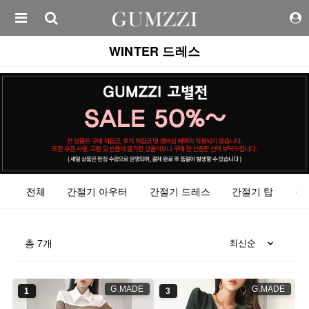
WINTER 드레스
전체
간절기 아우터
간절기 드레스
간절기 탑
간
총
7
개
G.MADE
G.MADE
1
3