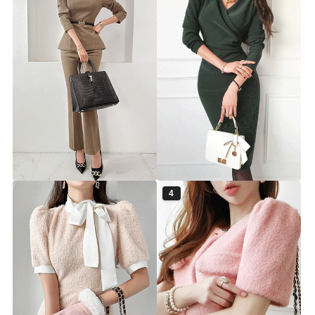
[체온UP]로젤린 배색 속기모 블
[체온UP] 지르멘 셔링 기모 원피
라우스 슬랙스 세트ⓟ
스 ⓟ
▨F/W고별전 70%▨
▨F/W고별전 50%▨
ts5932s [44~66] 2color
ts5821d [44~77] 4color
70%
44,900원
50%
29,900원
149,900원
59,900원
4