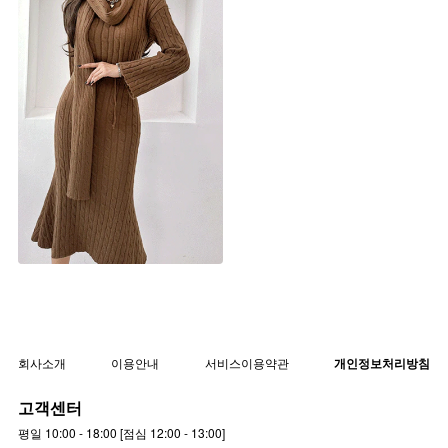
[체온UP] 루니 꽈배기 3종 니트
세트 (머플러set)
▨F/W고별전 50%▨
st6300s [44~66] 3color
회사소개
이용안내
서비스이용약관
개인정보처리방침
고객센터
평일 10:00 - 18:00 [점심 12:00 - 13:00]