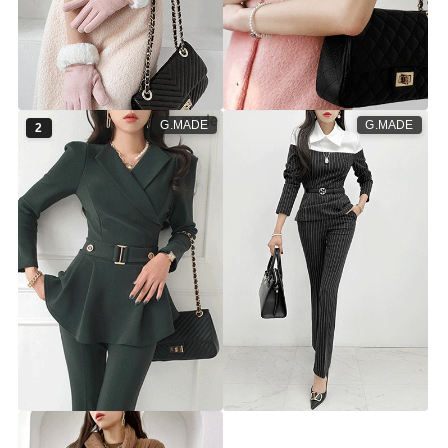
엘사 원피스
[체온UP] 사뿐 골드 퍼프 원피스
▨F/W고별전 50%▨
◎
▨F/W고별전 50%▨
st7089d [44~66] 2color
st5504d [44~66] 2color
50%
44,900원
50%
34,900원
89,900원
69,900원
G.MADE
G.MADE
2
[체온UP] 카일 버클 기모 블라우
[체온UP] 델본즈 스트라이프 기
스 팬츠 세트ⓟ
모 블라우스 슬랙스 세트ⓟ
▨F/W고별전 70%▨
▨F/W고별전 70%▨
ts5839s [44~66.5] 3color
ts5934s [44~66.5] 1color
70%
29,900원
99,900원