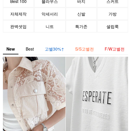
Best 100
블라우스
바지
스커트
자체제작
악세서리
신발
가방
완벽셋업
니트
특가존
셀럽룩
New
Best
고별30%↑
S/S고별전
F/W고별전