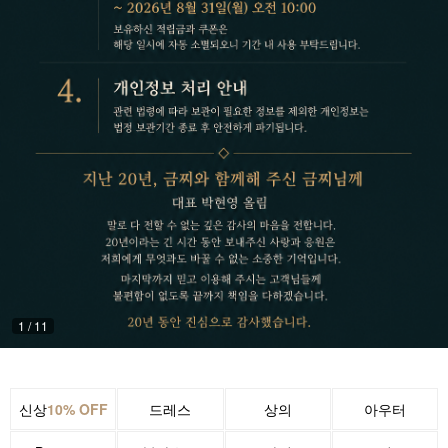
1
/
11
신상
10% OFF
드레스
상의
아우터