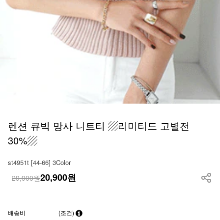
렌션 큐빅 망사 니트티 ▨리미티드 고별전
30%▨
st4951t [44-66] 3Color
20,900
원
29,900원
배송비
(조건)