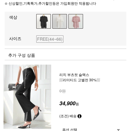
⊙ 신상할인,기획특가,추가할인등은 가입회원만 적용됩니다
색상
사이즈
FREE(44~66)
추가 구성 상품
리치 부츠컷 슬랙스
▨리미티드 고별전 30%▨
0원
34,900
원
(조건) 배송