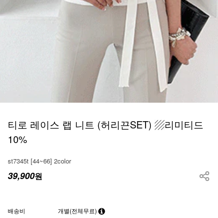
티로 레이스 랩 니트 (허리끈SET) ▨리미티드
10%
st7345t [44~66] 2color
39,900
원
배송비
개별(전체무료)