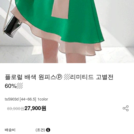
플로럴 배색 원피스ⓟ ▨리미티드 고별전
60%▨
ts5903d [44~66.5] 1color
27,900
원
69,900원
배송비
(조건)