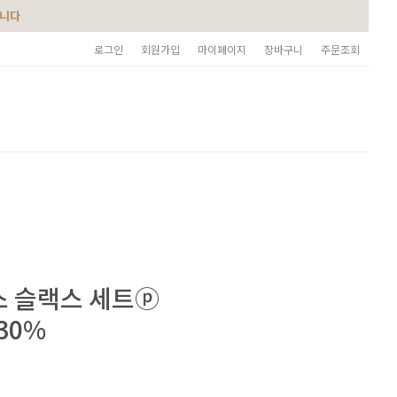
습니다
로그인
회원가입
마이페이지
장바구니
주문조회
스 슬랙스 세트ⓟ
30%