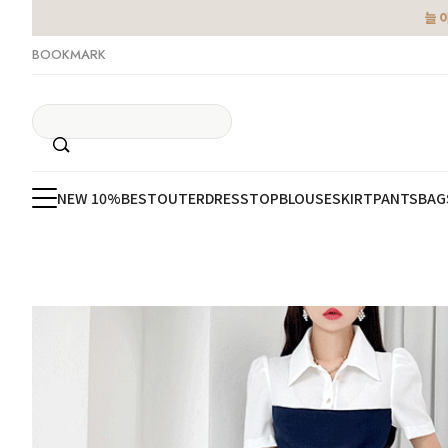
늘 
BOOKMARK
NEW 10%
BEST
OUTER
DRESS
TOP
BLOUSE
SKIRT
PANTS
BAG