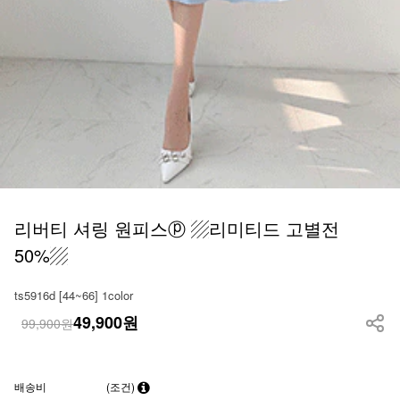
리버티 셔링 원피스ⓟ ▨리미티드 고별전
50%▨
ts5916d [44~66] 1color
49,900
원
99,900원
배송비
(조건)