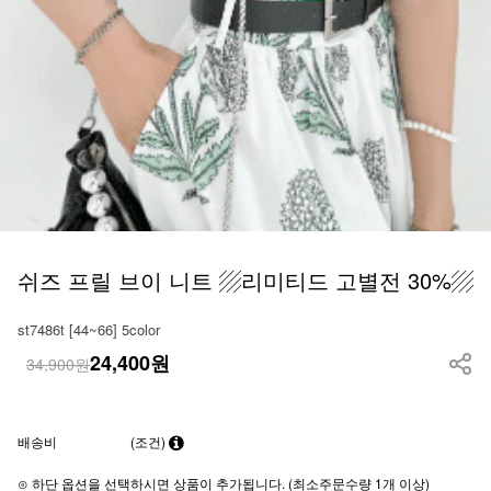
쉬즈 프릴 브이 니트 ▨리미티드 고별전 30%▨
st7486t [44~66] 5color
24,400
원
34,900원
배송비
(조건)
⊙ 하단 옵션을 선택하시면 상품이 추가됩니다. (최소주문수량 1개 이상)