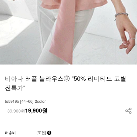
비아나 러플 블라우스ⓟ "50% 리미티드 고별
전특가"
ts5919b [44~66] 2color
19,900
원
39,900원
배송비
(조건)