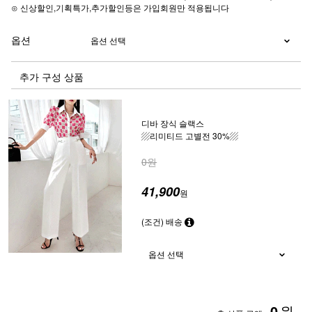
⊙ 신상할인,기획특가,추가할인등은 가입회원만 적용됩니다
옵션
추가 구성 상품
디바 장식 슬랙스
▨리미티드 고별전 30%▨
0원
41,900
원
(조건) 배송
0
원