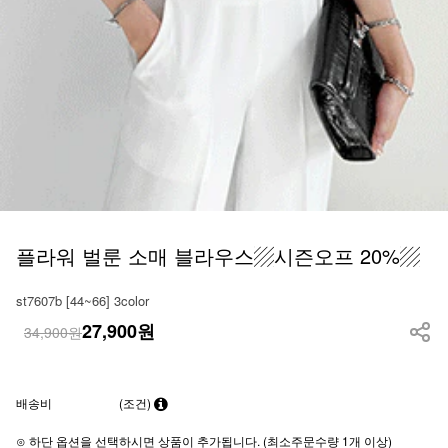
플라워 벌룬 소매 블라우스▨시즌오프 20%▨
st7607b [44~66] 3color
27,900
원
34,900원
배송비
(조건)
⊙ 하단 옵션을 선택하시면 상품이 추가됩니다. (최소주문수량 1개 이상)