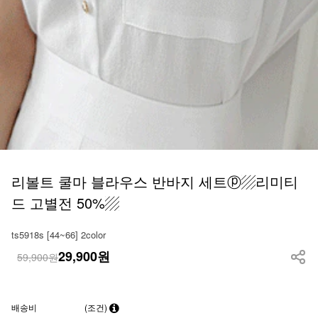
리볼트 쿨마 블라우스 반바지 세트ⓟ▨리미티
드 고별전 50%▨
ts5918s [44~66] 2color
29,900
원
59,900원
배송비
(조건)