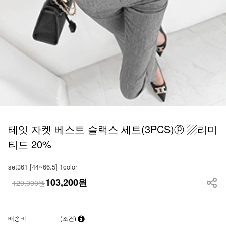
테잇 자켓 베스트 슬랙스 세트(3PCS)ⓟ ▨리미
티드 20%
set361 [44~66.5] 1color
103,200
원
129,000원
배송비
(조건)