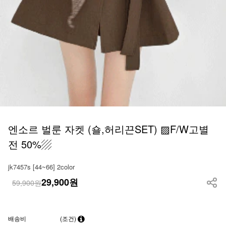
엔소르 벌룬 자켓 (숄,허리끈SET) ▨F/W고별
전 50%▨
jk7457s [44~66] 2color
29,900
원
59,900원
배송비
(조건)