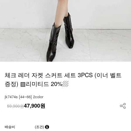
체크 레더 자켓 스커트 세트 3PCS (이너 벨트
증정) ▨리미티드 20%▨
jk7474s [44~66] 2color
47,900
원
59,900원
배송비
(조건)