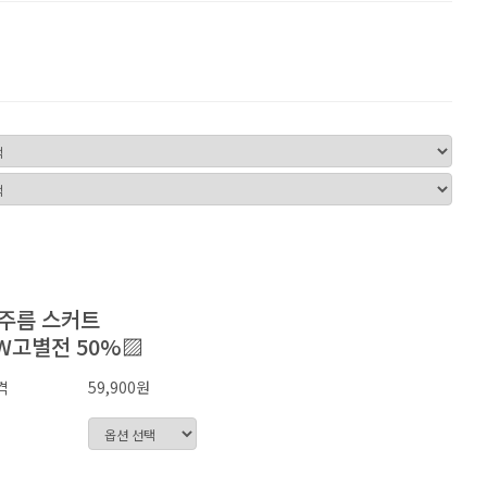
 주름 스커트
W고별전 50%▨
격
59,900원