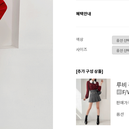
혜택안내
색상
사이즈
[추가 구성 상품]
루비
▨F/
판매가
옵션