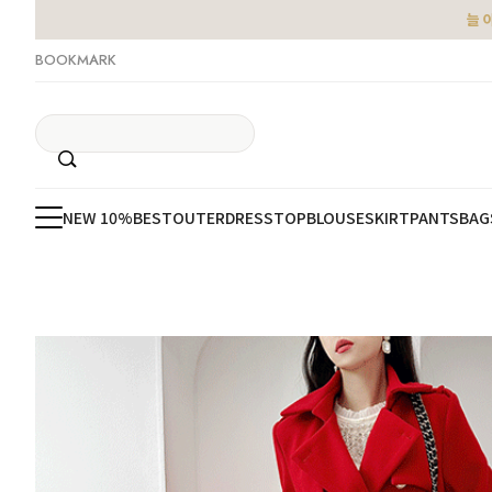
늘 
BOOKMARK
NEW 10%
BEST
OUTER
DRESS
TOP
BLOUSE
SKIRT
PANTS
BAG