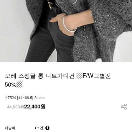
모레 스팽글 롱 니트가디건 ▨F/W고별전
50%▨
jk7524 [44~66.5] 3color
22,400
원
44,900원
배송비
(조건)