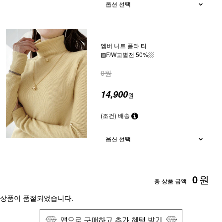
엠버 니트 폴라 티
▨F/W고별전 50%▨
0원
14,900
원
(조건) 배송
0
원
총 상품 금액
상품이 품절되었습니다.