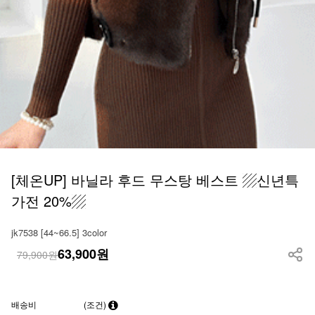
[체온UP] 바닐라 후드 무스탕 베스트 ▨신년특
가전 20%▨
jk7538 [44~66.5] 3color
63,900
원
79,900원
배송비
(조건)