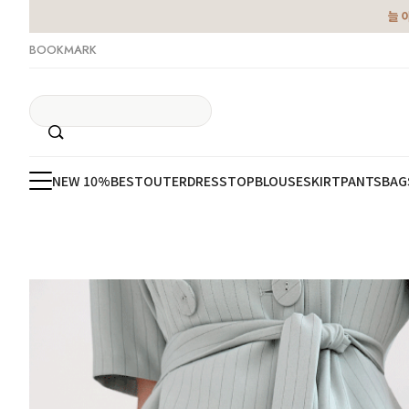
늘 
BOOKMARK
NEW 10%
BEST
OUTER
DRESS
TOP
BLOUSE
SKIRT
PANTS
BAG