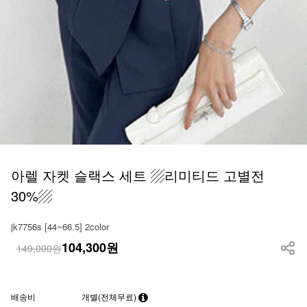
아렐 자켓 슬랙스 세트 ▨리미티드 고별전
30%▨
jk7756s [44~66.5] 2color
104,300
원
149,000원
배송비
개별(전체무료)