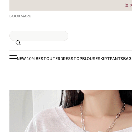
늘 
BOOKMARK
NEW 10%
BEST
OUTER
DRESS
TOP
BLOUSE
SKIRT
PANTS
BAG