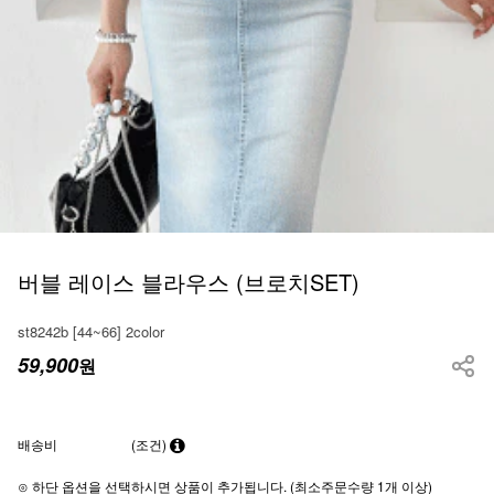
버블 레이스 블라우스 (브로치SET)
st8242b [44~66] 2color
59,900
원
배송비
(조건)
⊙ 하단 옵션을 선택하시면 상품이 추가됩니다. (최소주문수량 1개 이상)