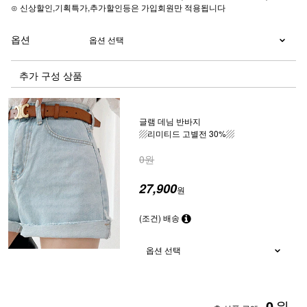
⊙ 신상할인,기획특가,추가할인등은 가입회원만 적용됩니다
옵션
추가 구성 상품
글램 데님 반바지
▨리미티드 고별전 30%▨
0원
27,900
원
(조건) 배송
0
원