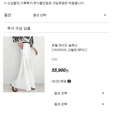
⊙ 신상할인,기획특가,추가할인등은 가입회원만 적용됩니다
옵션
추가 구성 상품
로첼 와이드 슬랙스
▨리미티드 고별전 30%▨
0원
55,900
원
(조건) 배송