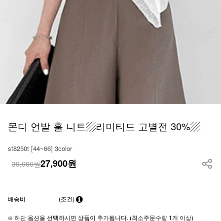
몬디 언발 훌 니트▨리미티드 고별전 30%▨
st8250t [44~66] 3color
27,900
원
39,900원
배송비
(조건)
⊙ 하단 옵션을 선택하시면 상품이 추가됩니다. (최소주문수량 1개 이상)