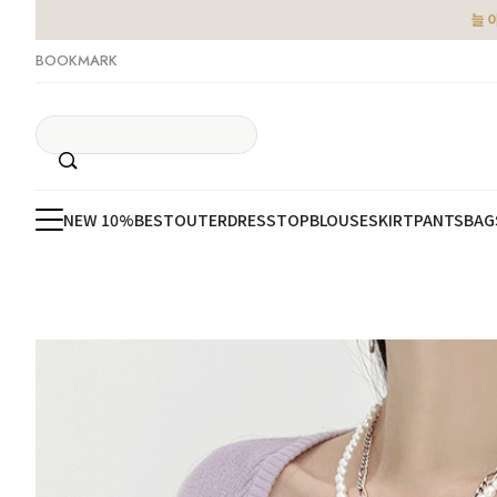
늘 
BOOKMARK
NEW 10%
BEST
OUTER
DRESS
TOP
BLOUSE
SKIRT
PANTS
BAG