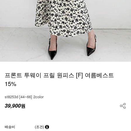
프론트 투웨이 프릴 원피스 [F] 여름베스트
15%
st8253d [44~66] 2color
39,900
원
배송비
(조건)