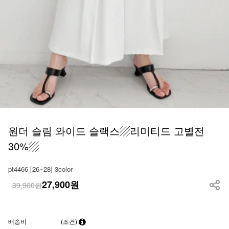
원더 슬림 와이드 슬랙스▨리미티드 고별전
30%▨
pt4466 [26~28] 3color
27,900
원
39,900원
배송비
(조건)