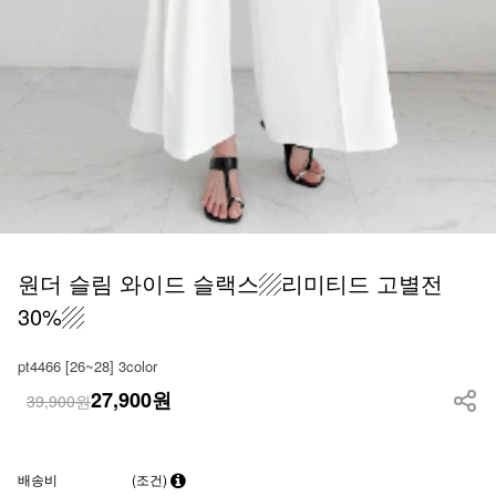
원더 슬림 와이드 슬랙스▨리미티드 고별전
30%▨
pt4466 [26~28] 3color
27,900
원
39,900원
배송비
(조건)