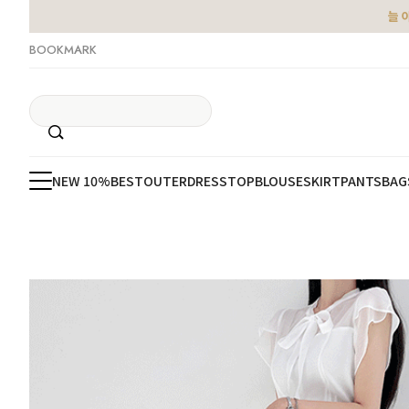
늘 
BOOKMARK
NEW 10%
BEST
OUTER
DRESS
TOP
BLOUSE
SKIRT
PANTS
BAG