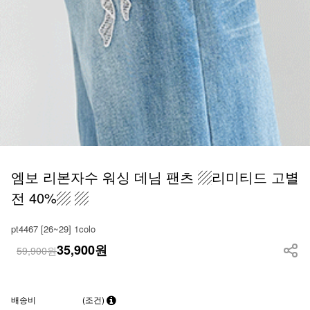
엠보 리본자수 워싱 데님 팬츠 ▨리미티드 고별
전 40%▨ ▨
pt4467 [26~29] 1colo
35,900
원
59,900원
배송비
(조건)