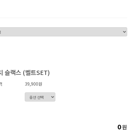
 슬랙스 (벨트SET)
격
39,900원
원
0