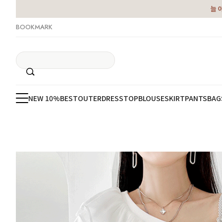
늘 
BOOKMARK
NEW 10%
BEST
OUTER
DRESS
TOP
BLOUSE
SKIRT
PANTS
BAG