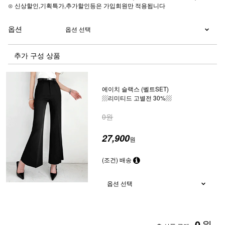
⊙ 신상할인,기획특가,추가할인등은 가입회원만 적용됩니다
옵션
추가 구성 상품
에이치 슬랙스 (벨트SET)
▨리미티드 고별전 30%▨
0원
27,900
원
(조건) 배송
0
원