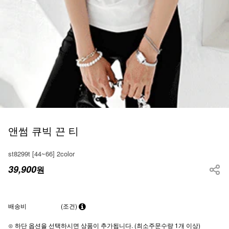
앤썸 큐빅 끈 티
st8299t [44~66] 2color
39,900
원
배송비
(조건)
⊙ 하단 옵션을 선택하시면 상품이 추가됩니다. (최소주문수량 1개 이상)