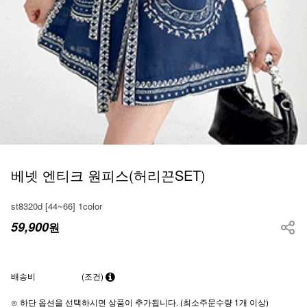
베넷 엔티크 원피스(허리끈SET)
st8320d [44~66] 1color
59,900
원
배송비
(조건)
⊙ 하단 옵션을 선택하시면 상품이 추가됩니다. (최소주문수량 1개 이상)