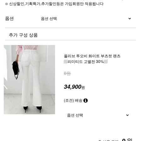
⊙ 신상할인,기획특가,추가할인등은 가입회원만 적용됩니다
옵션
추가 구성 상품
올리브 투오비 화이트 부츠컷 팬츠
▨리미티드 고별전 30%▨
0원
34,900
원
(조건) 배송
0
원