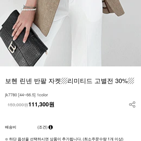
보헨 린넨 반팔 자켓▨리미티드 고별전 30%▨
jk7780 [44~66.5] 1color
111,300
원
159,000원
배송비
(조건)
⊙ 하단 옵션을 선택하시면 상품이 추가됩니다. (최소주문수량 1개 이상)