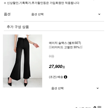
⊙ 신상할인,기획특가,추가할인등은 가입회원만 적용됩니다
옵션
추가 구성 상품
에이치 슬랙스 (벨트SET)
▨리미티드 고별전 30%▨
0원
27,900
원
(조건) 배송
0
원