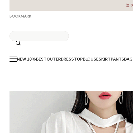
늘 
BOOKMARK
NEW 10%
BEST
OUTER
DRESS
TOP
BLOUSE
SKIRT
PANTS
BAG