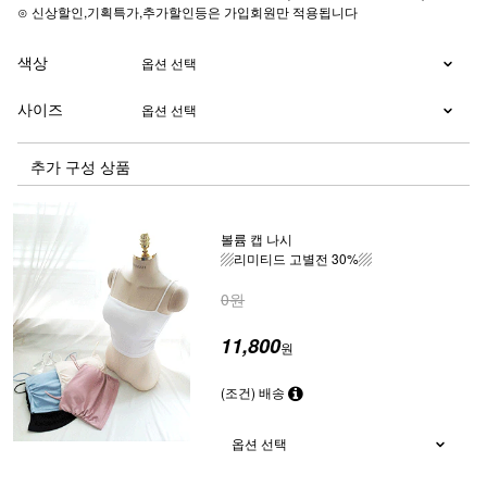
⊙ 신상할인,기획특가,추가할인등은 가입회원만 적용됩니다
색상
사이즈
추가 구성 상품
볼륨 캡 나시
▨리미티드 고별전 30%▨
0원
11,800
원
(조건) 배송