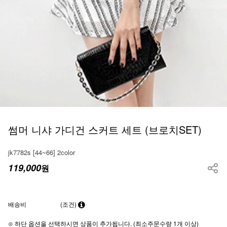
썸머 니샤 가디건 스커트 세트 (브로치SET)
jk7782s [44~66] 2color
119,000
원
배송비
(조건)
⊙ 하단 옵션을 선택하시면 상품이 추가됩니다. (최소주문수량 1개 이상)