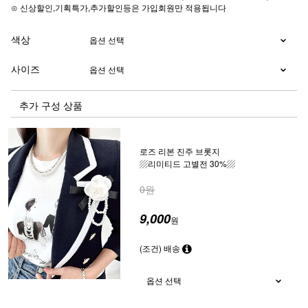
⊙ 신상할인,기획특가,추가할인등은 가입회원만 적용됩니다
색상
사이즈
추가 구성 상품
로즈 리본 진주 브롯지
▨리미티드 고별전 30%▨
0원
9,000
원
(조건) 배송