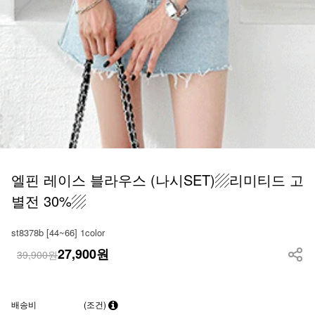
엘핀 레이스 블라우스 (나시SET)▨리미티드 고
별전 30%▨
st8378b [44~66] 1color
27,900
원
39,900원
배송비
(조건)