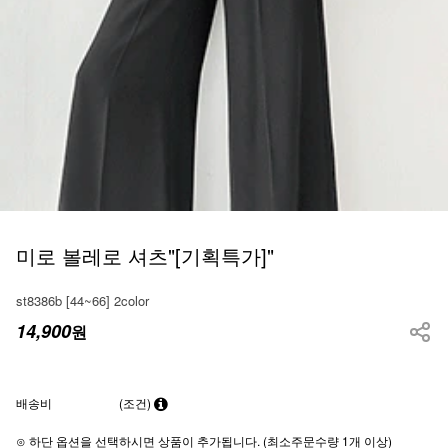
미로 볼레로 셔츠"[기획특가]"
st8386b [44~66] 2color
14,900
원
배송비
(조건)
⊙ 하단 옵션을 선택하시면 상품이 추가됩니다. (최소주문수량 1개 이상)