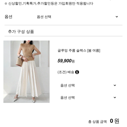
⊙ 신상할인,기획특가,추가할인등은 가입회원만 적용됩니다
옵션
추가 구성 상품
글루밍 주름 슬랙스 [봄 여름]
59,900
원
(조건) 배송
0
원
총 상품 금액