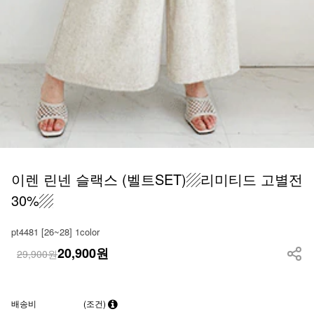
이렌 린넨 슬랙스 (벨트SET)▨리미티드 고별전
30%▨
pt4481 [26~28] 1color
20,900
원
29,900원
배송비
(조건)