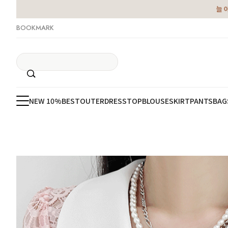
늘 
BOOKMARK
NEW 10%
BEST
OUTER
DRESS
TOP
BLOUSE
SKIRT
PANTS
BAG