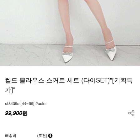
켈드 블라우스 스커트 세트 (타이SET)"[기획특
가]"
st8409s [44~66] 2color
99,900
원
배송비
(조건)