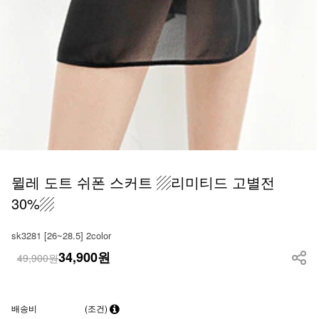
뮐레 도트 쉬폰 스커트 ▨리미티드 고별전
30%▨
sk3281 [26~28.5] 2color
34,900
원
49,900원
배송비
(조건)