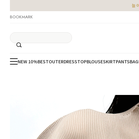
늘 
BOOKMARK
NEW 10%
BEST
OUTER
DRESS
TOP
BLOUSE
SKIRT
PANTS
BAG