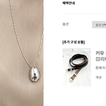
혜택안내
옵션
[추가 구성 상품]
커뮤 
▨리
판매가
색상