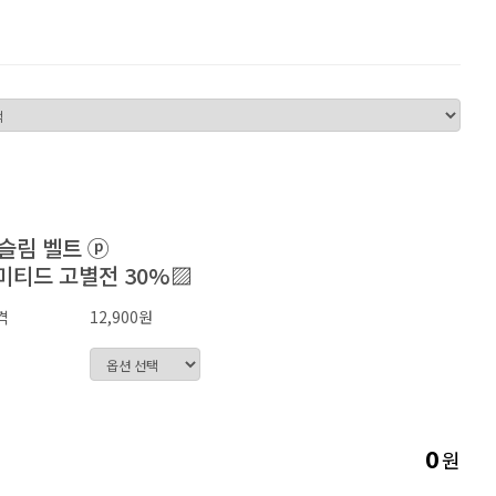
슬림 벨트 ⓟ
미티드 고별전 30%▨
격
12,900원
원
0