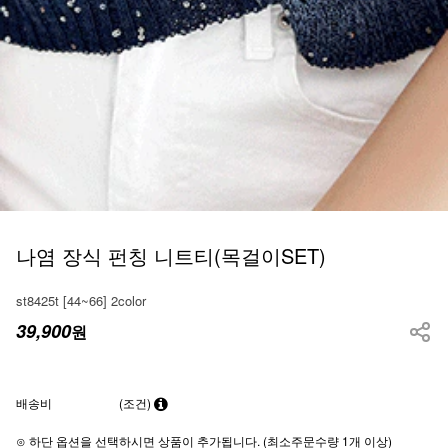
나염 장식 펀칭 니트티(목걸이SET)
st8425t [44~66] 2color
39,900
원
배송비
(조건)
⊙ 하단 옵션을 선택하시면 상품이 추가됩니다. (최소주문수량 1개 이상)